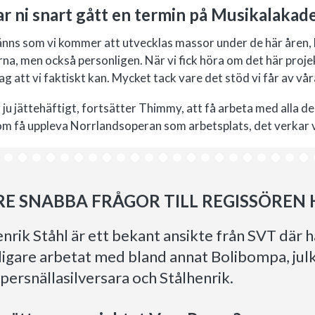
r ni snart gått en termin på Musikalakade
änns som vi kommer att utvecklas massor under de här åren, be
rna, men också personligen. När vi fick höra om det här pro
ag att vi faktiskt kan. Mycket tack vare det stöd vi får av vår
 ju jättehäftigt, fortsätter Thimmy, att få arbeta med alla de
m få uppleva Norrlandsoperan som arbetsplats, det verkar v
RE SNABBA FRÅGOR TILL REGISSÖREN 
nrik Ståhl är ett bekant ansikte från SVT där 
digare arbetat med bland annat Bolibompa, jul
persnällasilversara och Stålhenrik.