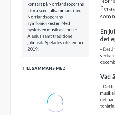
Norrl
konsert på Norrlandsoperans
flera
stora scen, tillsammans med
som nu
Norrlandsoperans
symfoniorkester. Med
nyskriven musik av Louise
En ju
Alenius samt traditionell
det e
julmusik. Spelades i december
2019.
– Det är
veckan 
decembe
TILLSAMMANS MED
Vad ä
– Det b
musikal
det hän
tonåring