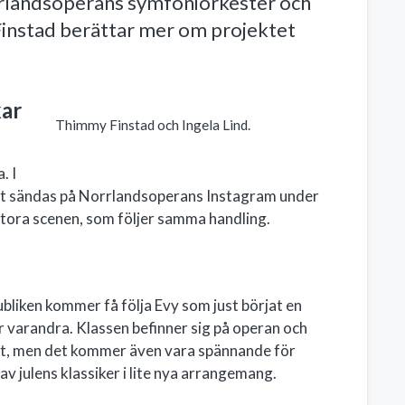
rlandsoperans symfoniorkester och
Finstad berättar mer om projektet
kar
Thimmy Finstad och Ingela Lind.
. I
 att sändas på Norrlandsoperans Instagram under
stora scenen, som följer samma handling.
ubliken kommer få följa Evy som just börjat en
r varandra. Klassen befinner sig på operan och
iet, men det kommer även vara spännande för
av julens klassiker i lite nya arrangemang.