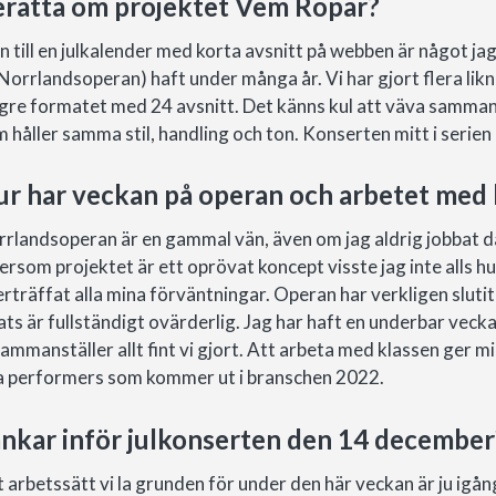
rätta om projektet Vem Ropar?
n till en julkalender med korta avsnitt på webben är något j
Norrlandsoperan) haft under många år. Vi har gjort flera likn
gre formatet med 24 avsnitt. Det känns kul att väva samman e
 håller samma stil, handling och ton. Konserten mitt i serien
r har veckan på operan och arbetet med 
rlandsoperan är en gammal vän, även om jag aldrig jobbat dä
ersom projektet är ett oprövat koncept visste jag inte alls hur
rträffat alla mina förväntningar. Operan har verkligen slut
ats är fullständigt ovärderlig. Jag har haft en underbar vec
sammanställer allt fint vi gjort. Att arbeta med klassen ger m
a performers som kommer ut i branschen 2022.
nkar inför julkonserten den 14 december
 arbetssätt vi la grunden för under den här veckan är ju igån