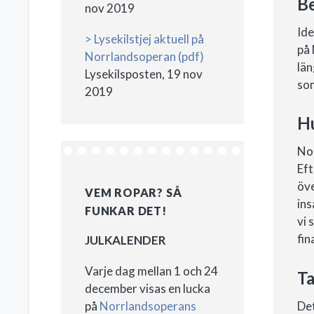
Be
nov 2019
Ide
> Lysekilstjej aktuell på
på 
Norrlandsoperan (pdf)
län
Lysekilsposten, 19 nov
som
2019
Hu
Nor
Eft
öve
VEM ROPAR? SÅ
ins
FUNKAR DET!
vi 
fin
JULKALENDER
Varje dag mellan 1 och 24
Ta
december visas en lucka
på
Norrlandsoperans
Det