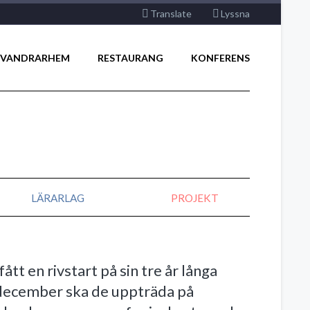
Translate
Lyssna
VANDRARHEM
RESTAURANG
KONFERENS
LÄRARLAG
PROJEKT
t en rivstart på sin tre år långa
 i december ska de uppträda på