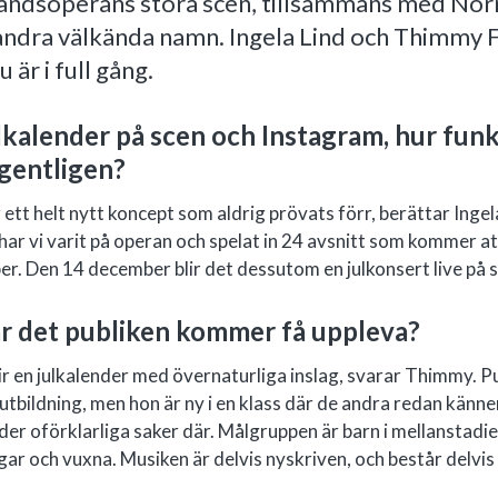
andsoperans stora scen, tillsammans med Nor
 andra välkända namn. Ingela Lind och Thimmy 
 är i full gång.
lkalender på scen och Instagram, hur fun
gentligen?
 ett helt nytt koncept som aldrig prövats förr, berättar Ingela
har vi varit på operan och spelat in 24 avsnitt som kommer
r. Den 14 december blir det dessutom en julkonsert live på 
r det publiken kommer få uppleva?
lir en julkalender med övernaturliga inslag, svarar Thimmy. P
utbildning, men hon är ny i en klass där de andra redan känne
der oförklarliga saker där. Målgruppen är barn i mellanstad
ar och vuxna. Musiken är delvis nyskriven, och består delvis 