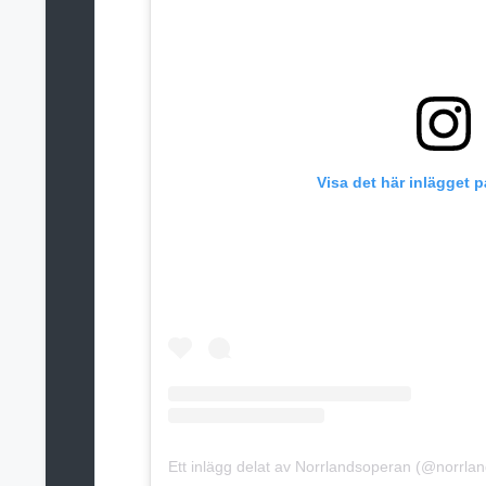
Visa det här inlägget 
Ett inlägg delat av Norrlandsoperan (@norrla