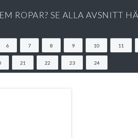
EM ROPAR? SE ALLA AVSNITT H
6
7
8
9
10
11
0
21
22
23
24