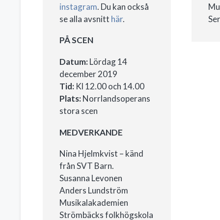
instagram
. Du kan också
Mus
se alla avsnitt
här
.
Ser
PÅ SCEN
Datum:
Lördag 14
december 2019
Tid:
Kl 12.00 och 14.00
Plats:
Norrlandsoperans
stora scen
MEDVERKANDE
Nina Hjelmkvist – känd
från SVT Barn.
Susanna Levonen
Anders Lundström
Musikalakademien
Strömbäcks folkhögskola