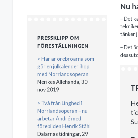
Nu ha
– Det k
teknike
tänker j
PRESSKLIPP OM
FÖRESTÄLLNINGEN
– Det är
dessuto
> Här är örebroarna som
gör en julkalender ihop
med Norrlandsoperan
Nerikes Allehanda, 30
T
nov 2019
He
> Två från Linghed i
Norrlandsoperan – nu
ti
arbetar André med
Su
förebilden Henrik Ståhl
Dalarnas tidningar, 29