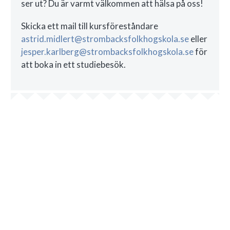
ser ut? Du är varmt välkommen att hälsa på oss!
Skicka ett mail till kursföreståndare
astrid.midlert@strombacksfolkhogskola.se
eller
jesper.karlberg@strombacksfolkhogskola.se
för
att boka in ett studiebesök.
SÖK ALLMÄN KURS
GYMNASIENIVÅ