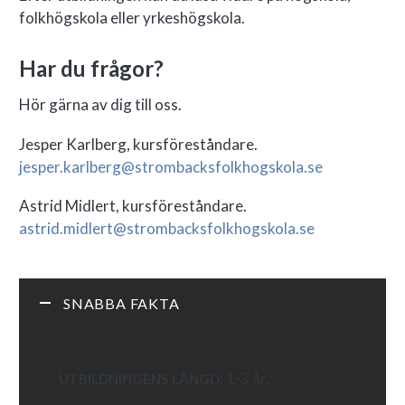
folkhögskola eller yrkeshögskola.
Har du frågor?
Hör gärna av dig till oss.
Jesper Karlberg, kursföreståndare.
jesper.karlberg@strombacksfolkhogskola.se
Astrid Midlert, kursföreståndare.
astrid.midlert@strombacksfolkhogskola.se
SNABBA FAKTA
1-3 år.
UTBILDNINGENS LÄNGD: