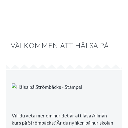
THUA-LI
Tidigare deltagare
VÄLKOMMEN ATT HÄLSA PÅ
Upplägget var underbart och helt annorlunda från
“vanlig” skola. Det var mindre press och lägre
studietakt. Man hade mycket mer tid till annat än
skola.
> Läs hela intervjun men Thua-Li

Vill du veta mer om hur det är att läsa Allmän
kurs på Strömbäcks? Är du nyfiken på hur skolan