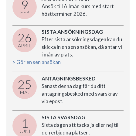
9
Ansök till Allmän kurs med start
FEB
höstterminen 2026.
SISTA ANSÖKNINGSDAG
26
Efter sista ansökningsdagen kan du
APRIL
skicka in en sen ansökan, då antar vi
i mån av plats.
> Gör en sen ansökan
ANTAGNINGSBESKED
25
Senast denna dag får du ditt
MAJ
antagningsbesked med svarskrav
via epost.
SISTA SVARSDAG
1
Sista dagen att tacka ja eller nej till
JUNI
den erbjudna platsen.