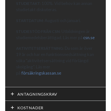
100%. Vid behov kan annan
STUDIETAKT:
studietakt diskuteras.
Augusti och januari.
STARTDATUM:
Utbildningen är
STUDIESTÖD FRÅN CSN:
studiemedelsberättigad. Läs mer på
csn.se
Du som är över
AKTIVITETSERSÄTTNING:
19 år och har en funktionsnedsättning kan
söka “aktivitetsersättning vid förlängd
skolgång”. Läs mer
på
försäkringskassan.se
ANTAGNINGSKRAV
KOSTNADER