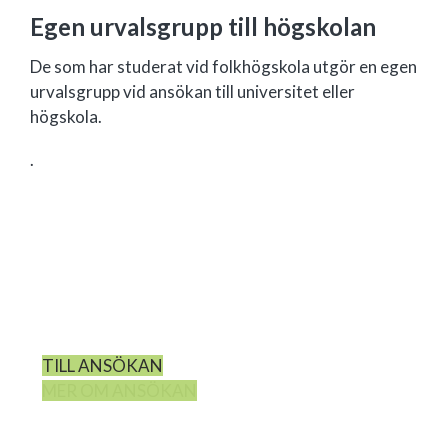
Egen urvalsgrupp till högskolan
De som har studerat vid folkhögskola utgör en egen
urvalsgrupp vid ansökan till universitet eller
högskola.
.
GÖR EN SEN ANSÖKAN TILL
HT26
TILL ANSÖKAN
MER OM ANSÖKAN