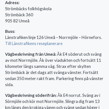
Adress:
Strömbäcks folkhögskola
DUBBELRUM STALLET
Strömbäck 360
905 82 Umeå
Buss:
Länstrafiken linje 126 Umeå – Norrmjöle – Hörnefors.
Till Länstrafikens reseplanerare
Vägbeskrivning från Umeå:
Åk E4 söderut och sväng
av mot Norrmjöle. Åk över viadukten och fortsätt 11
kilometer längs samma väg. Strax efter skylten
Strömbäck är det dags att svänga vänster. Fortsätt
sedan 350 meter rakt fram. Parkering finns på vänster
DUBBELRUM STALLET
sida.
Vägbeskrivning söderifrån:
Åk E4 norrut. Sväng av i
Sörmjöle och kör mot Norrmjöle. Slingra dig fram 13
km längs den krokiga vägen och sväng sedan höger i