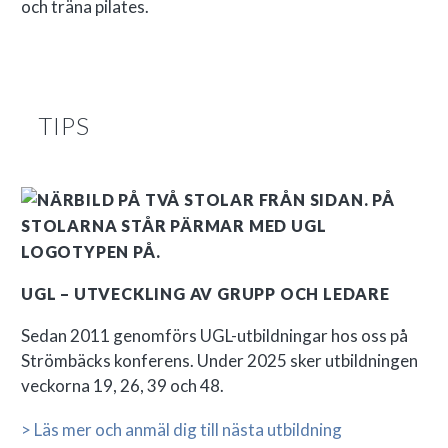
och träna pilates.
INGRID ANDERSSON
TIPS
Västerbottens Läns Landsting
HR-stab Enheten för kompetensutveckling och
rekrytering
Jag tycker att Strömbäcks bemötande,
förhållningssätt och servicenivå
underlättar både inför och under
UGL – UTVECKLING AV GRUPP OCH LEDARE
utbildningar som jag leder där. Alltid
snabb respons på frågor och önskemål.
Sedan 2011 genomförs UGL-utbildningar hos oss på
Strömbäcks konferens. Under 2025 sker utbildningen
Alla som jobbar där bidrar till att göra
veckorna 19, 26, 39 och 48.
det enkelt för mig att göra mitt jobb när
jag är på plats! Känner mig alltid
> Läs mer och anmäl dig till nästa utbildning
välkommen till vackra Strömbäck.