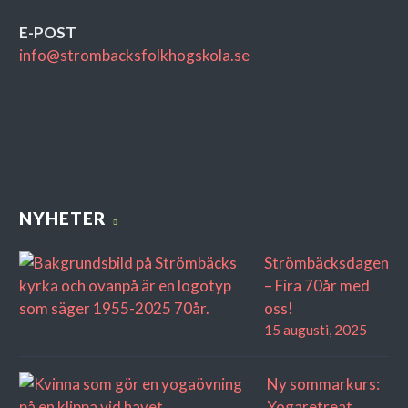
E-POST
info@strombacksfolkhogskola.se
NYHETER
Strömbäcksdagen
– Fira 70år med
oss!
15 augusti, 2025
Ny sommarkurs:
Yogaretreat