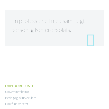
En professionell med samtidigt
MANEGEN RYMMER UPP
personlig konferensplats.
TILL 80 PERSONER
DAN BORGLUND
Universitetslektor
Pedagogisk utvecklare
Umeå universitet