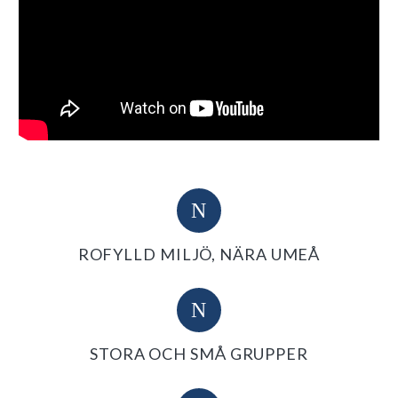
N
N
ROFYLLD MILJÖ, NÄRA UMEÅ
N
N
STORA OCH SMÅ GRUPPER