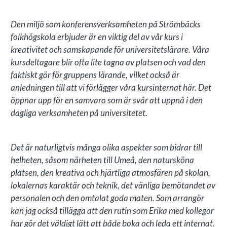
MANEGEN RYMMER UPP
TILL 80 PERSONER
Den miljö som konferensverksamheten på Strömbäcks
folkhögskola erbjuder är en viktig del av vår kurs i
kreativitet och samskapande för universitetslärare. Våra
kursdeltagare blir ofta lite tagna av platsen och vad den
faktiskt gör för gruppens lärande, vilket också är
anledningen till att vi förlägger våra kursinternat här. Det
MODERN MÖTESTEKNIK I
öppnar upp för en samvaro som är svår att uppnå i den
MANEGEN
dagliga verksamheten på universitetet.
Det är naturligtvis många olika aspekter som bidrar till
helheten, såsom närheten till Umeå, den natursköna
platsen, den kreativa och hjärtliga atmosfären på skolan,
lokalernas karaktär och teknik, det vänliga bemötandet av
personalen och den omtalat goda maten. Som arrangör
kan jag också tillägga att den rutin som Erika med kollegor
har gör det väldigt lätt att både boka och leda ett internat.