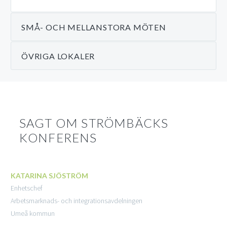
SMÅ- OCH MELLANSTORA MÖTEN
ÖVRIGA LOKALER
GLÄNTAN
SAGT OM STRÖMBÄCKS
GLÄNTAN RYMMER UPP
KONFERENS
TILL 237 PERSONER.
KATARINA SJÖSTRÖM
Enhetschef
Arbetsmarknads- och integrationsavdelningen
Umeå kommun
GLÄNTAN RYMMER UPP