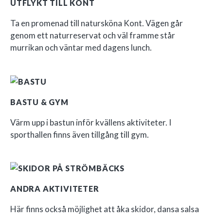
UTFLYKT TILL KONT
IDA LUND
Ambulansen i Umeå
Ta en promenad till natursköna Kont. Vägen går
Sjuksköterska
genom ett naturreservat och väl framme står
murrikan och väntar med dagens lunch.
Man kan slappna av och fokusera på det
man är där för att göra. När frågor och
problem uppstår får man fin hjälp av
Erika och personalen. Bemötandet är
superfint!
BASTU & GYM
Värm upp i bastun inför kvällens aktiviteter. I
sporthallen finns även tillgång till gym.
ANDRA AKTIVITETER
Här finns också möjlighet att åka skidor, dansa salsa