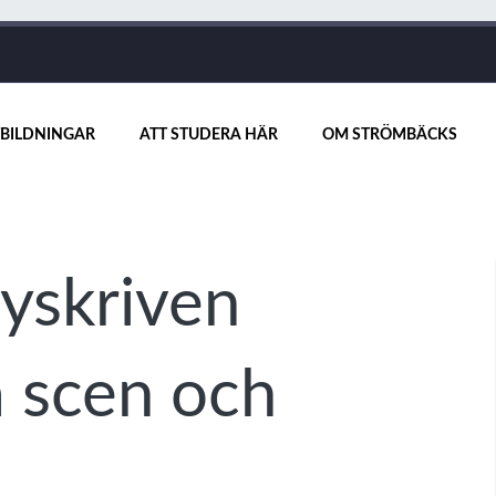
BILDNINGAR
ATT STUDERA HÄR
OM STRÖMBÄCKS
yskriven
å scen och