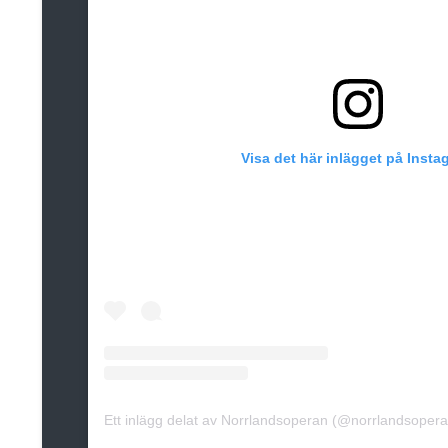
Visa det här inlägget på Insta
Ett inlägg delat av Norrlandsoperan (@norrlandsopera