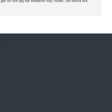
år för och jag har etablerat mig i huset. Det känns bra.
ÄR