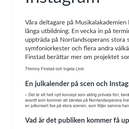
Våra deltagare på Musikalakademien har
långa utbildning. En vecka in på term
uppträda på Norrlandsoperans stora 
symfoniorkester och flera andra välk
Finstad berättar mer om projektet som 
Thimmy Finstad och Ingela Lind.
En julkalender på scen och Instag
– Det är ett helt nytt koncept som aldrig prövats förr, ber
avsnitt som kommer att sändas på Norrlandsoperans In
en julkonsert live på stora scenen, som följer samma han
Vad är det publiken kommer få u