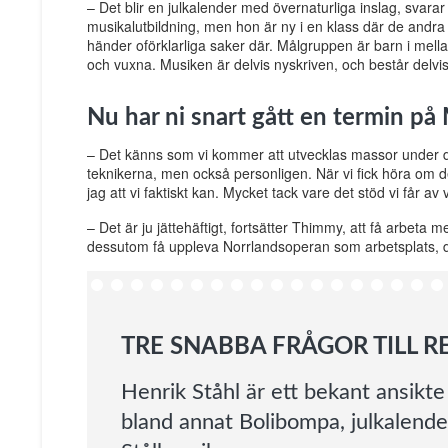
– Det blir en julkalender med övernaturliga inslag, svara
musikalutbildning, men hon är ny i en klass där de andr
händer oförklarliga saker där. Målgruppen är barn i mel
och vuxna. Musiken är delvis nyskriven, och består delvis
Nu har ni snart gått en termin på
– Det känns som vi kommer att utvecklas massor under de 
teknikerna, men också personligen. När vi fick höra om 
jag att vi faktiskt kan. Mycket tack vare det stöd vi får av
– Det är ju jättehäftigt, fortsätter Thimmy, att få arbeta 
dessutom få uppleva Norrlandsoperan som arbetsplats, d
TRE SNABBA FRÅGOR TILL R
Henrik Ståhl är ett bekant ansikt
bland annat Bolibompa, julkalende