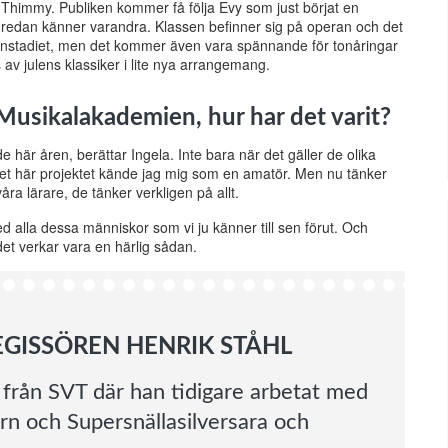
r Thimmy. Publiken kommer få följa Evy som just börjat en
a redan känner varandra. Klassen befinner sig på operan och det
lanstadiet, men det kommer även vara spännande för tonåringar
 av julens klassiker i lite nya arrangemang.
 Musikalakademien, hur har det varit?
här åren, berättar Ingela. Inte bara när det gäller de olika
det här projektet kände jag mig som en amatör. Men nu tänker
 våra lärare, de tänker verkligen på allt.
med alla dessa människor som vi ju känner till sen förut. Och
et verkar vara en härlig sådan.
EGISSÖREN HENRIK STÅHL
e från SVT där han tidigare arbetat med
rn och Supersnällasilversara och