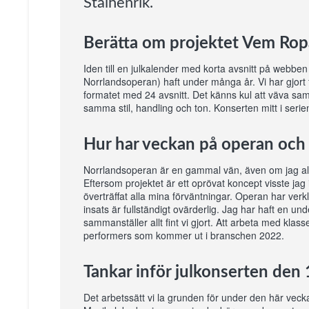
Stålhenrik.
Berätta om projektet Vem Rop
Iden till en julkalender med korta avsnitt på webben
Norrlandsoperan) haft under många år. Vi har gjort f
formatet med 24 avsnitt. Det känns kul att väva sam
samma stil, handling och ton. Konserten mitt i serie
Hur har veckan på operan och
Norrlandsoperan är en gammal vän, även om jag aldr
Eftersom projektet är ett oprövat koncept visste jag i
överträffat alla mina förväntningar. Operan har ver
insats är fullständigt ovärderlig. Jag har haft en 
sammanställer allt fint vi gjort. Att arbeta med klas
performers som kommer ut i branschen 2022.
Tankar inför julkonserten de
Det arbetssätt vi la grunden för under den här veck