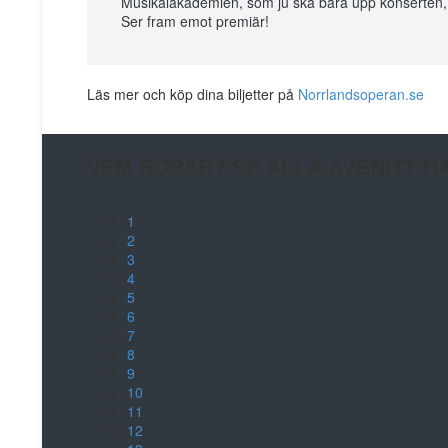
Musikalakademien, som ju ska bära upp konserten, g
Ser fram emot premiär!
Läs mer och köp dina biljetter på
Norrlandsoperan.se
VEM ROPAR? SE ALLA AVSNITT H
1
2
3
4
5
6
7
8
9
10
11
12