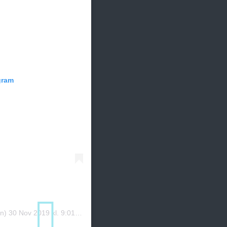
gram
n)
30 Nov 2019 kl. 9:01 PST