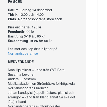
PÅ SCEN
Datum:
Lördag 14 december
Tid:
Kl 12.00 och 14.00
Plats:
Norrlandsoperans stora scen
Pris ordinarie:
120 kr
Pensionär:
90 kr
Barn/ung 3-18 år:
60 kr
Student/ung 19-26 år:
90 kr
Läs mer och köp dina biljetter på
Norrlandsoperan.se
MEDVERKANDE
Nina Hjelmkvist – känd från SVT Barn.
Susanna Levonen
Anders Lundström
Musikalakademien Strömbäcks folkhögskola
Norrlandsoperans barnkör
Johan Landqvist (kapellmästare, pianist och
arrangör – känd från bland annat Så ska det
låta) + band
Norrlandsoperans symfoniorkester