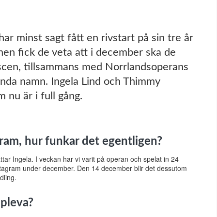
 minst sagt fått en rivstart på sin tre år
inen fick de veta att i december ska de
scen, tillsammans med Norrlandsoperans
ända namn. Ingela Lind och Thimmy
nu är i full gång.
ram, hur funkar det egentligen?
ättar Ingela. I veckan har vi varit på operan och spelat in 24
stagram under december. Den 14 december blir det dessutom
dling.
ppleva?