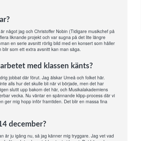
ar?
 är något jag och Christoffer Nobin (Tidigare musikchef på
lera liknande projekt och var sugna på det lite längre
man en serie avsnitt rörlig bild med en konsert som håller
n blir som ett extra avsnitt kan man säga.
 arbetet med klassen känts?
ig jobbat där förut. Jag älskar Umeå och folket här.
nte alls hur det skulle bli när vi började, men det har
kligen slutit upp bakom det här, och Musikalakademiens
underbar vecka. Nu väntar en spännande klipp-process där vi
sen ger mig hopp inför framtiden. Det blir en massa fina
n 14 december?
an är ju igång nu, så jag känner mig tryggare. Jag vet vad