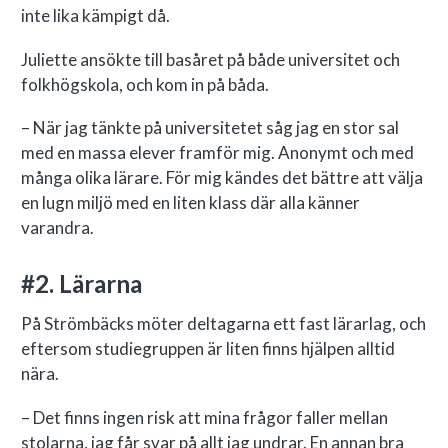
inte lika kämpigt då.
Juliette ansökte till basåret på både universitet och
folkhögskola, och kom in på båda.
– När jag tänkte på universitetet såg jag en stor sal
med en massa elever framför mig. Anonymt och med
många olika lärare. För mig kändes det bättre att välja
en lugn miljö med en liten klass där alla känner
varandra.
#2. Lärarna
På Strömbäcks möter deltagarna ett fast lärarlag, och
eftersom studiegruppen är liten finns hjälpen alltid
nära.
– Det finns ingen risk att mina frågor faller mellan
stolarna, jag får svar på allt jag undrar. En annan bra