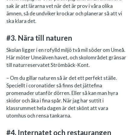
sak är att lärarna vet när det är prov i våra olika
ämnen, så de undviker krockar och planerar så att vi
ska klara det.
#3. Nära till naturen
Skolan ligger i en rofylld miljö två mil söder om Umeå.
Här möter Umeälven havet, och skolområdet gränsar
till
naturreservatet Strömbäck-Kont.
– Om du gillar naturen så är det ett perfekt ställe.
Speciellt i coronatider så finns det jättefina
promenader utanför dörren. Eller så kan man hyra
skidor och åka i fina spår. När jag har suttit i
klassrummet hela dagen är det skönt att vara
utomhus och rensa tankarna.
#4. Internatet och restaurangen